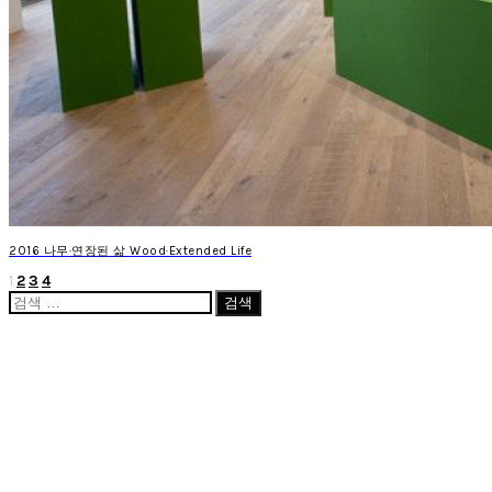
2016 나무·연장된 삶 Wood·Extended Life
1
2
3
4
글
검
페
색:
이
지
매
김