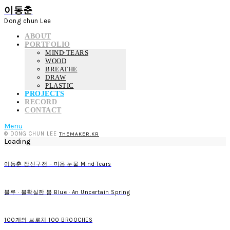
이동춘
Dong chun Lee
ABOUT
PORTFOLIO
MIND·TEARS
WOOD
BREATHE
DRAW
PLASTIC
PROJECTS
RECORD
CONTACT
Menu
© DONG CHUN LEE
THEMAKER.KR
Loading
이동춘 장신구전 – 마음·눈물 Mind·Tears
블루 · 불확실한 봄 Blue · An Uncertain Spring
100개의 브로치 100 BROOCHES