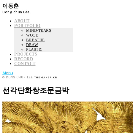
이동춘
Dong chun Lee
ABOUT
PORTFOLIO
MIND·TEARS
WOOD
BREATHE
DRAW
PLASTIC
PROJECTS
RECORD
CONTACT
Menu
© DONG CHUN LEE
THEMAKER.KR
선각단화쌍조문금박