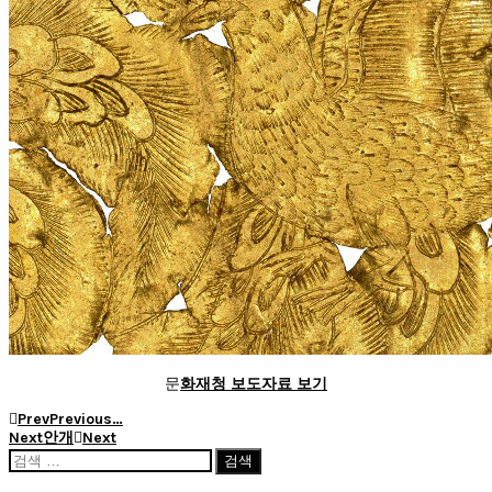
문
화재청 보도자료 보기
Prev
Previous
…
Next
안개
Next
검
색: