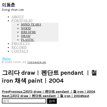
이동춘
Dong chun Lee
ABOUT
PORTFOLIO
MIND·TEARS
WOOD
BREATHE
DRAW
PLASTIC
PROJECTS
RECORD
CONTACT
Menu
© DONG CHUN LEE
THEMAKER.KR
그리다 draw︱펜단트 pendant ︱철
iron 채색 paint︱2004
Prev
Previous
그리다 draw︱펜단트 pendant ︱철 iron︱2004
Next
그리다 draw︱펜단트 pendant ︱철 iron︱2004
Next
검
색: