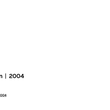
on︱2004
004