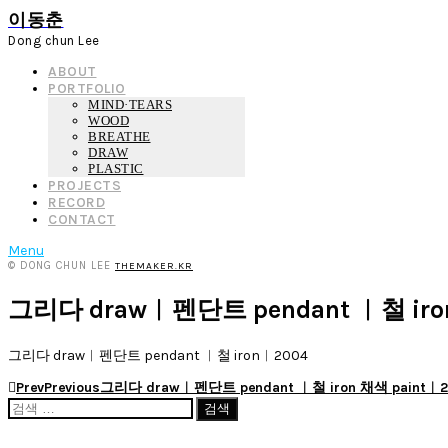
이동춘
Dong chun Lee
ABOUT
PORTFOLIO
MIND·TEARS
WOOD
BREATHE
DRAW
PLASTIC
PROJECTS
RECORD
CONTACT
Menu
© DONG CHUN LEE
THEMAKER.KR
그리다 draw︱펜단트 pendant ︱철 ir
그리다 draw︱펜단트 pendant ︱철 iron︱2004
Prev
Previous
그리다 draw︱펜단트 pendant ︱철 iron 채색 paint︱2
검
색: