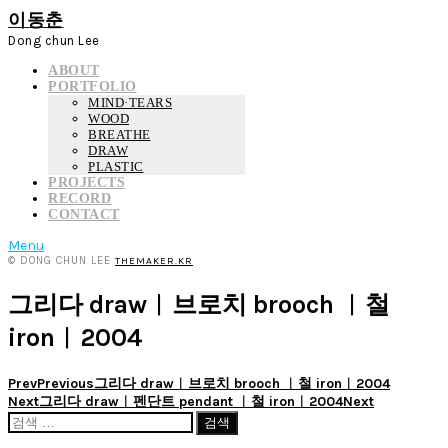
이동춘
Dong chun Lee
ABOUT
PORTFOLIO
MIND·TEARS
WOOD
BREATHE
DRAW
PLASTIC
PROJECTS
RECORD
CONTACT
Menu
© DONG CHUN LEE
THEMAKER.KR
그리다 draw︱브로치 brooch ︱철
iron︱2004
Prev
Previous
그리다 draw︱브로치 brooch ︱철 iron︱2004
Next
그리다 draw︱펜단트 pendant ︱철 iron︱2004
Next
검
색: